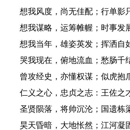
想我风度，尚无佳配；行单影
想我谋略，运筹帷幄；时事发
想我当年，雄姿英发；挥洒自
哭我现在，俯地流血；愁肠千
曾攻经史，亦懂权谋；似虎抱
仁义之心，忠贞之志：王佐之
圣贤陨落，将帅沉沦；国遗栋
昊天昏暗，大地怅然；江河凝