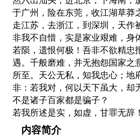
然六出汕头，进北京，下海南，
于广州，险在东莞，收江湖草莽
走江苏，去浙江，到深圳，天作
非我不自惜，实是家业艰难，身
若陨，遗恨何极！吾非不欲精忠
遇。千般磨难，并无抱怨国家之
所至。天公无私，知我忠心；地
非：若我对，何以天下虽大，却
不是诸子百家都是骗子？
若我所述是实，如虚，甘罪无辞
内容简介