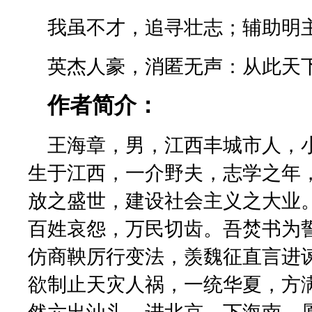
我虽不才，追寻壮志；辅助明
英杰人豪，消匿无声：从此天
作者简介：
王海章，男，江西丰城市人，小学
生于江西，一介野夫，志学之年
放之盛世，建设社会主义之大业
百姓哀怨，万民切齿。吾焚书为
仿商鞅厉行变法，羡魏征直言进
欲制止天灾人祸，一统华夏，方